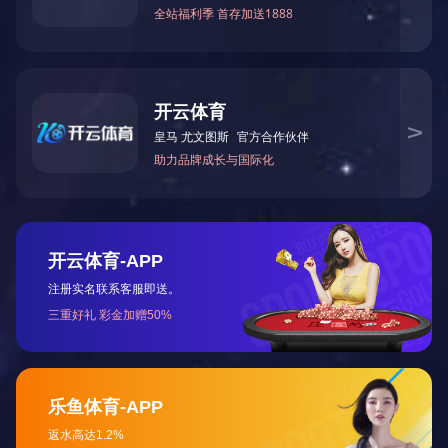
常德日化行业－湖南无尘车间施工