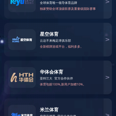
热门关键词：
湖南净化工程公司
、
湖南无尘车间施工
、
湖南洁净实验室
、