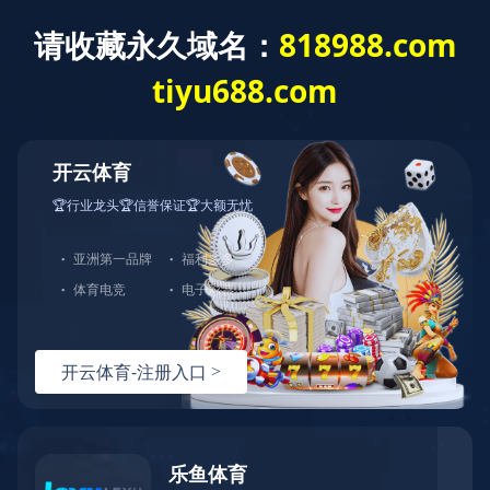
开云app登录入口
欢迎来到
开云app登录入口-开云(中国)
官网！
开云app登录入口-
关于我们
净化工程
开云a
开云(中国)