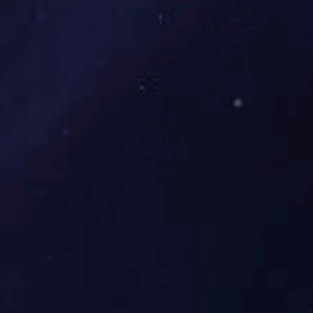
常德生物医药行业
常德实验室
常德食品、饮料行业
常德实验室－
常德食品净化无尘车间
常德医疗手术室洁净工程
为您量身定制专属产品
我们将
提供技术解