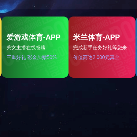
案例
荣誉资质
人才招聘
售后服务
支持：汇航科技 营业执照查阅 站长统计 备案号：
的“极限化违禁词”相关规定，且已竭力规避使用“违禁词”。故即日起
文字或图片，一律非本网站主观意愿并即刻失效，不支持以任何"违禁