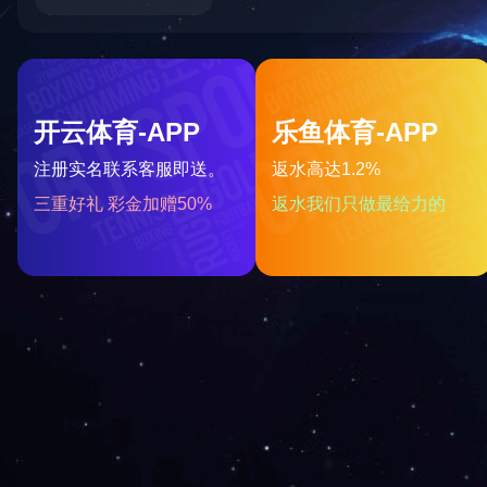
电 话：0731-89675516
地 址：湖南省岳麓区潇湘南
路湘江峯汇1724-1725
关于我们
净化工程
开云app登录入口
工程
联系我们
网站地图HTML
|
网站地图XML
版权所有
开云app登录入口-开云(中国)
技术
免责声明:本网站全力支持关于《中华人民共和国广告法》实施
凡本网站任意页面含有极限化及其他相关“违禁词”介绍的