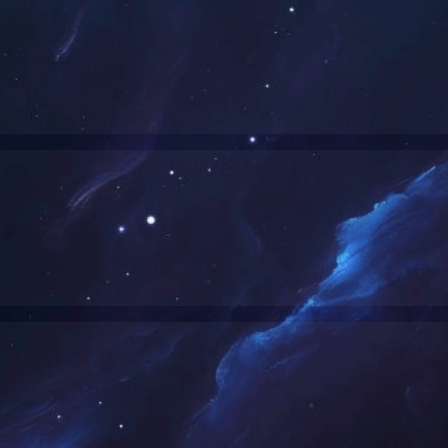
云app登录入口-开云(中国)
>
联系我们
口-开云(中国)
67390460
889455
991409
89675516
.qq.com/ca/cawcdee27b4c70dad3
岳麓区潇湘南路湘江峯汇1724-1725