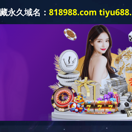
开云app登录入口
工程案例
荣誉资质